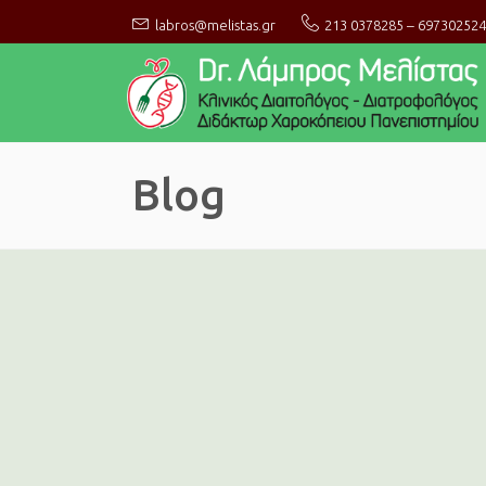
–
labros@melistas.gr
213 0378285
697302524
Blog