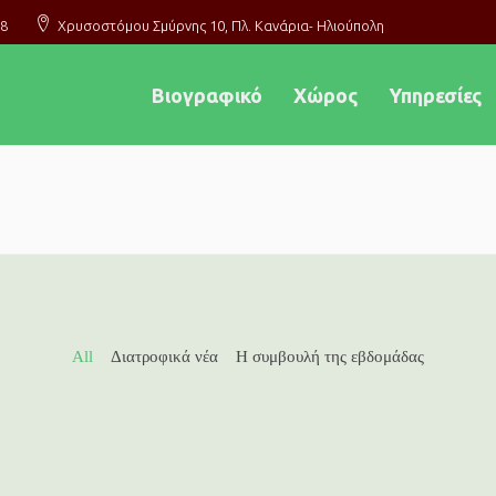
8
Χρυσοστόμου Σμύρνης 10, Πλ. Κανάρια-
Ηλιούπολη
Βιογραφικό
Χώρος
Υπηρεσίες
All
Διατροφικά νέα
Η συμβουλή της εβδομάδας